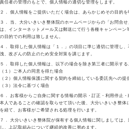
責任者の管理のもとで、個人情報の適切な管理をします。
２． 個人情報をご提供いただく場合は、あらかじめその目的を
３． 当、大分いきいき整体院のホームページからの「お問合せ
は、インターネットメール又は郵送にて行う各種キャンペーン
の目的での利用は致しません。
４． 取得した個人情報は「１．」の項目に準じ適切に管理し
洩、改ざんの防止のため安全対策を講じます。
５． 取得した個人情報は、以下の場合を除き第三者に開示する
（１）ご本人の同意を得た場合
（２）個人情報保護に関する契約を締結している委託先への提
（３）法令に基づく場合
６． お客様からご自身に関する情報の開示・訂正・利用停止
本人であることの確認を取らせて頂いた後、大分いきいき整体
を経て、お客様がご希望される処理を行います。
７． 大分いきいき整体院が保有する個人情報に関しましては
し、上記取組みについて継続的改善に努めます。