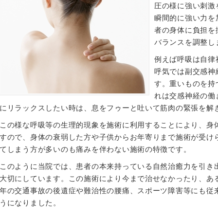
圧の様に強い刺激
瞬間的に強い力を
者の身体に負担を
バランスを調整し
例えば呼吸は自律
呼気では副交感神
す。重いものを持
れは交感神経の働
にリラックスしたい時は、息をフゥーと吐いて筋肉の緊張を解
この様な呼吸等の生理的現象を施術に利用することにより、身
すので、身体の衰弱した方や子供からお年寄りまで施術が受け
てしまう方が多いのも痛みを伴わない施術の特徴です。
このように当院では、患者の本来持っている自然治癒力を引き
大切にしています。この施術により今まで治せなかったり、あ
年の交通事故の後遺症や難治性の腰痛、スポーツ障害等にも従
うになりました。