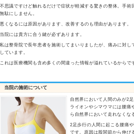
不思議ですけど触れるだけで症状が軽減する驚きの整体。手術
無駄にしません。
悪くなるには原因があります、改善するのも理由があります。
当院には貴方に合う鍵が必ずあります。
私は整骨院で長年患者を施術してまいりましたが、痛みに対し
しています。
これは医療機関も含め多くの間違った情報が溢れているからで
当院の施術について
自然界において人間のみが2足
ライオンやシマウマには腰痛
ら自然界において走れなくな
2足歩行の人間に起こる腰痛
です。原因は股関節から伸び