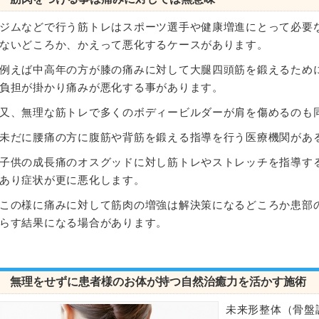
ジムなどで行う筋トレはスポーツ選手や健康増進にとって必要
ないどころか、かえって悪化するケースがあります。
例えば中高年の方が膝の痛みに対して大腿四頭筋を鍛えるため
負担が掛かり痛みが悪化する事があります。
又、無理な筋トレで多くのボディービルダーが肩を傷めるのも
未だに腰痛の方に腹筋や背筋を鍛える指導を行う医療機関があ
子供の成長痛のオスグッドに対し筋トレやストレッチを指導す
あり症状が更に悪化します。
この様に痛みに対して筋肉の増強は解決策になるどころか患部
らす結果になる場合があります。
無理をせずに患者様のお体が持つ自然治癒力を活かす施術
未来形整体（骨盤