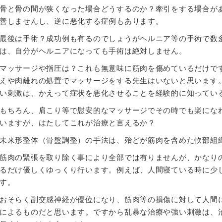
骨と骨の間が狭くなった場合どうするのか？牽引をする場合が
善しませんし、逆に悪化する症例もあります。
最後は手術？成功例も有るのでしょうがヘルニア等の手術で数
は、自分がヘルニアになっても手術は絶対しません。
マッサージや指圧は？これも無意味に筋肉を傷めているだけで
えや肉離れの処置でマッサージをする先生はいないと思います
い刺激は、かえって症状を悪化させることを経験的に知ってい
もちろん、肩こり等で慰安的なマッサージでその時でも楽にな
いますが、はたしてこれが治療と言えるか？
未来形整体（骨盤調整）の手法は、殆どが筋肉を含めた軟部組
筋肉の緊張を取り除く事により全部では有りませんが、かなり
るだけ優しくゆっくり行います。例えば、人間寝ている時に少
す。
おそらく副交感神経が優位になり、筋肉等の損傷に対して人間
によるものだと思います。ですから乱暴な治療や強い刺激は、