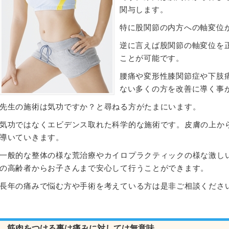
関与します。
特に股関節の内方への軸変位
逆に言えば股関節の軸変位を
ことが可能です。
腰痛や変形性膝関節症や下肢
ない多くの方を改善に導く事
先生の施術は気功ですか？と尋ねる方がたまにいます。
気功ではなくエビデンス取れた科学的な施術です。皮膚の上か
導いていきます。
一般的な整体の様な荒治療やカイロプラクティックの様な激し
の高齢者からお子さんまで安心して行うことができます。
長年の痛みで悩む方や手術を考えている方は是非ご相談くださ
筋肉をつける事は痛みに対しては無意味