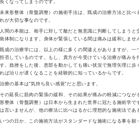
長くなってしまうのです。
未来形整体（骨盤調整）の施術手法は、既成の治療方法と比べ
れが大切な事なのです。
人間の本能は、相手に対して敵だと無意識に判断してしまうと
衛体制になります。身体が緊張している間は痛みは緩和しませ
既成の治療学には、以上の様に多くの間違えがありますが、一
拒否しているのです。もし、貴方が今受けている治療が痛みを
す。捻挫をした後、患部を動かしても痛い状況で無理矢理に歩
れば治りが遅くなることを経験的に知っているからです。
治療の基本は”気持ち良い感覚”だと思います。
その延長に筋肉の緊張の緩和、その結果が痛みの軽減につなが
形整体（骨盤調整）は日本から生まれた世界に冠たる施術学で
は言いませんが、他の療法に比べはるかに理想的な施術法であ
いつの日か、この施術方法がスタンダードな施術になる事を願