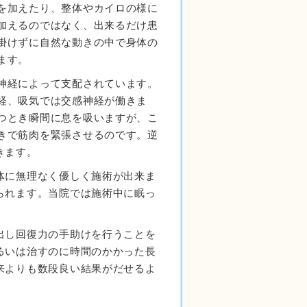
を加えたり、整体やカイロの様に
加えるのではなく、出来るだけ患
掛けずに自然な動きの中で身体の
ます。
神経によって支配されています。
経、吸気では交感神経が働きま
つとき瞬間に息を吸いますが、こ
きで筋肉を緊張させるのです。逆
きます。
体に無理なく優しく施術が出来ま
られます。当院では施術中に眠っ
出し回復力の手助けを行うことを
るいは治すのに時間のかかった長
来よりも数段良い結果がだせるよ