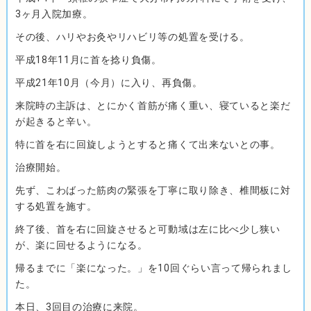
3ヶ月入院加療。
その後、ハリやお灸やリハビリ等の処置を受ける。
平成18年11月に首を捻り負傷。
平成21年10月（今月）に入り、再負傷。
来院時の主訴は、とにかく首筋が痛く重い、寝ていると楽だ
が起きると辛い。
特に首を右に回旋しようとすると痛くて出来ないとの事。
治療開始。
先ず、こわばった筋肉の緊張を丁寧に取り除き、椎間板に対
する処置を施す。
終了後、首を右に回旋させると可動域は左に比べ少し狭い
が、楽に回せるようになる。
帰るまでに「楽になった。」を10回ぐらい言って帰られまし
た。
本日、3回目の治療に来院。