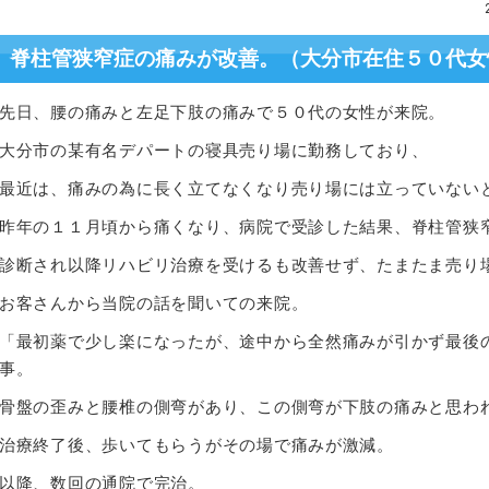
脊柱管狭窄症の痛みが改善。（大分市在住５０代女
先日、腰の痛みと左足下肢の痛みで５０代の女性が来院。
大分市の某有名デパートの寝具売り場に勤務しており、
最近は、痛みの為に長く立てなくなり売り場には立っていない
昨年の１１月頃から痛くなり、病院で受診した結果、脊柱管狭
診断され以降リハビリ治療を受けるも改善せず、たまたま売り
お客さんから当院の話を聞いての来院。
「最初薬で少し楽になったが、途中から全然痛みが引かず最後
事。
骨盤の歪みと腰椎の側弯があり、この側弯が下肢の痛みと思わ
治療終了後、歩いてもらうがその場で痛みが激減。
以降、数回の通院で完治。