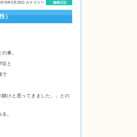
2018年3月28日 カテゴリー:
性）
との事。
窄症と
場で
の賭けと思ってきました。」との
れる。