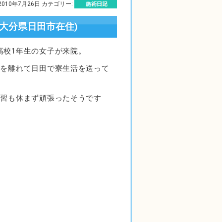
2010年7月26日 カテゴリー:
大分県日田市在住)
高校1年生の女子が来院。
市を離れて日田で寮生活を送って
練習も休まず頑張ったそうです
。